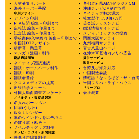
人材募集サポート
各都道府県AM/FMラジオCM
海外サーバー手配
沖縄テレビCM制作管理
ネイティブ翻訳通訳
印刷デザイン
デザイン印刷
社章製作…50個7万円
PTA新聞 編集～印刷まで
英会話レッスンナビ
広報誌 編集～印刷まで
婚活情報サイトナビ
記念誌 編集～印刷まで
メディアミックスの提案
学校案内/入学案内 編集～印刷まで
関西大阪サテライト
中国語DTPデザイン
九州福岡サテライト
横断幕・懸垂幕
宮古八重山ページ
マンガ（漫画）制作
在沖米軍基地内フリペ広告
翻訳通訳関連
提供サービス
ネイティブ翻訳通訳
海外サービス
翻訳＋ホームページ制作
台湾及び海外対応
翻訳＋印刷
中国製造委託
翻訳者登録
情報誌「な～るほど・ザ・台
クロスメディアの提案
米国フリぺ・ライトハウス
出張語学スクール
リマープロ
外国人動向調査アンケート
会社概要
ノベルティ・販促品関連
名入れボールペン
団扇(うちわ)
販促カレンダー
車のウインドウを広告塔に
のぼり旗 795円～
ノベルティグッズ制作
テレビ・ラジオ・新聞雑誌
映像音声編集制作