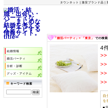
タウンネット
|
激安ブランド品
|
「婚活パーティ」> 「東京」
での検索
目的で選ぶ
4
結婚情報
>>
婚活パーティ
>>
分析・診断
>>
グッズ・アイテム
>>
キーワード検索
自
を
■