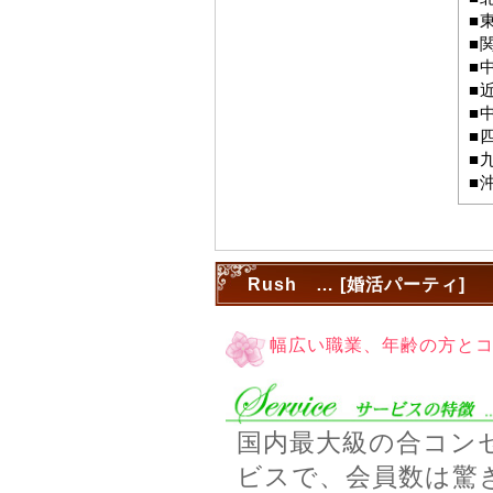
■
■
■
■
■
■
■
■
Rush … [婚活パーティ]
幅広い職業、年齢の方と
国内最大級の合コン
ビスで、会員数は驚